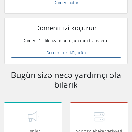
Domen axtar
Domeninizi köçürün
Domeni 1 illik uzatmaq üçün indi transfer et
Domeninizi köçürün
Bugün sizə necə yardımçı ola
bilərik
Elanlar
Server/Şəbəkə vəziyyəti