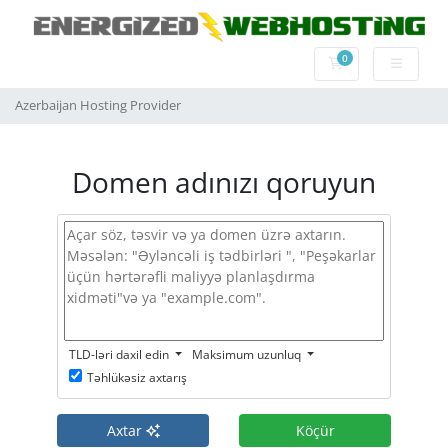
0
Səbət
Azerbaijan Hosting Provider
Domen adınızı qoruyun
TLD-ləri daxil edin
Maksimum uzunluq
Təhlükəsiz axtarış
Axtar
Köçür