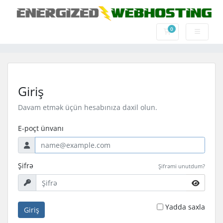
0
Səbət
Giriş
Davam etmək üçün hesabınıza daxil olun.
E-poçt ünvanı
Şifrə
Şifrəmi unutdum?
Yadda saxla
Giriş