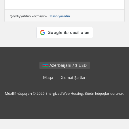
Qeydiyyatdan keçməyib?
Hesab yaradın
Azerbaijani / $ USD
Əlaqə
Xidmət Şərtləri
Müəllif hüquqları © 2026 Energized Web Hosting. Bütün hüquqlar qorunur.