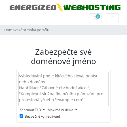
0
Nákupní Košík
Domovská stránka portálu
Zabezpečte své
doménové jméno
Zahrnout TLD
Maximální délka
Bezpečné vyhledávání